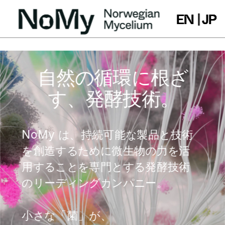
EN
EN
EN
 | 
 | 
 | 
JP
JP
JP
自然の循環に根ざ
す、発酵技術。
NoMy は、持続可能な製品と技術
を創造するために微生物の力を活
用することを専門とする発酵技術
のリーディングカンパニー。
小さな「菌」が、